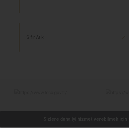
Sıfır Atık
Sizlere daha iyi hizmet verebilmek için