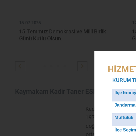
15.07.2025
1
15 Temmuz Demokrasi ve Millî Birlik
1
Günü Kutlu Olsun.
G
HİZMET
KURUM T
Kaymakam Kadir Taner ESER
İlçe Emni
Jandarma
Kadir Taner ESER;
1979 yılında Elazığ’da
Müftülük
doğdu. İlk ve
İlçe
Seçim
ortaöğretimini