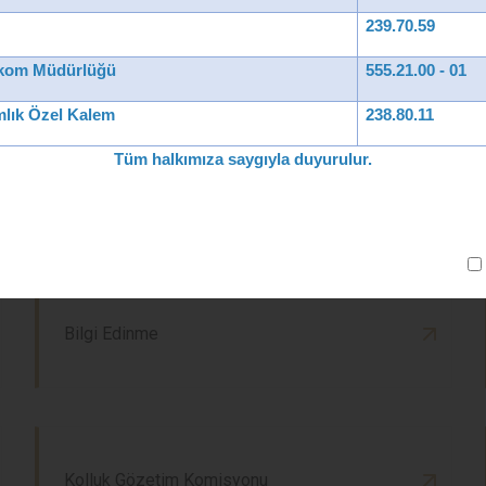
239.70.59
Kaymakamlık Facebook Hesabı
ekom Müdürlüğü
555.21.00 - 01
lık
Özel Kalem
238.80.11
Tüm halkımıza saygıyla duyurulur.
Muhtar Bilgi Sistemi
Bilgi Edinme
Kolluk Gözetim Komisyonu