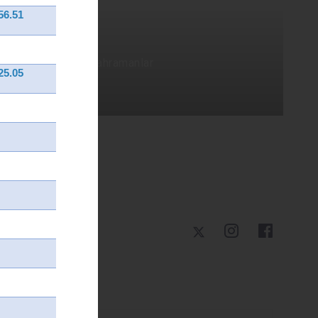
56.51
Yaşam
|
Yerel Kahramanlar
25.05
Şehitlerimiz