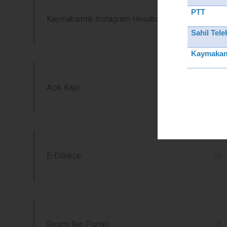
PTT
Kaymakamlık İnstagram Hesabı
Sahil Tel
Kaymakam
Açık Kapı
E-Dilekçe
Resmi İlan Portalı