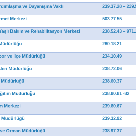
rdımlaşma ve Dayanışma Vakfı
239.37.28 – 239.
zmet Merkezi
503.77.55
Kültür
|
Gelenekler
Yaşlı Bakım ve Rehabilitasyon Merkezi
238.52.43 – 971.
Hayırseverlerimiz
 Müdürlüğü
280.18.21
por ve İlçe Müdürlüğü
234.10.49
İşleri Müdürlüğü
238.72.06
s Müdürlüğü
238.60.37
 Eğitim Müdürlüğü
238.80.81 -82
im Merkezi
239.60.67
ık Müdürlüğü
239.32.92
m ve Orman Müdürlüğü
238.97.37