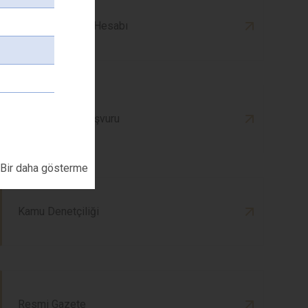
Kaymakamlık X Hesabı
İnsan Hakları Başvuru
Bir daha gösterme
Kamu Denetçiliği
Resmi Gazete