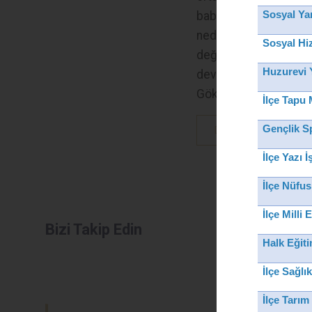
babasının görevi
Sosyal Ya
nedeniyle yurdun
Sosyal Hi
değişik illerinde
Huzurevi 
devam ettiren ESER;
Gökçead
İlçe Tapu
Gençlik S
Devamını Oku
İlçe Yazı 
İlçe Nüfu
İlçe Milli
Bizi Takip Edin
Halk Eğit
İlçe Sağl
İlçe Tarı