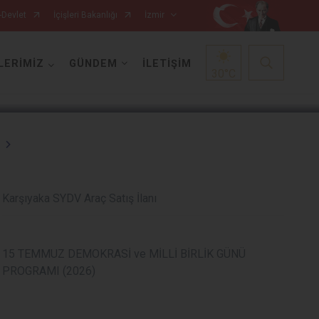
-Devlet
İçişleri Bakanlığı
İzmir
1
/
5
LERİMİZ
GÜNDEM
İLETİŞİM
30
°C
Foça
Menemen
Karşıyaka SYDV Araç Satış İlanı
Gaziemir
Narlıdere
Güzelbahçe
Ödemiş
15 TEMMUZ DEMOKRASİ ve MİLLİ BİRLİK GÜNÜ
Karaburun
Seferihisar
PROGRAMI (2026)
Karşıyaka
Selçuk
Kemalpaşa
Tire