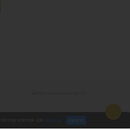
nda bilgi edinmek için
tıklayınız
Kabul et