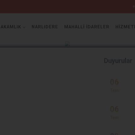
e
AKAMLIK
NARLIDERE
MAHALLİ İDARELER
HİZMET
İzmir
Duyurular
Aliağa
06
Balçova
Tem
Bayındır
06
Bergama
Tem
Beydağ
Bornova