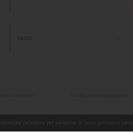
KADES
Resmi Gazete
Mevzuat
İzmir Valiliği
 sitemizde çerezlere yer veriyoruz
🍪 Çerez politikamız hakkı
Huzur Mah. Mithatpaşa Cad. No:477/A Narlıdere/İZMİR