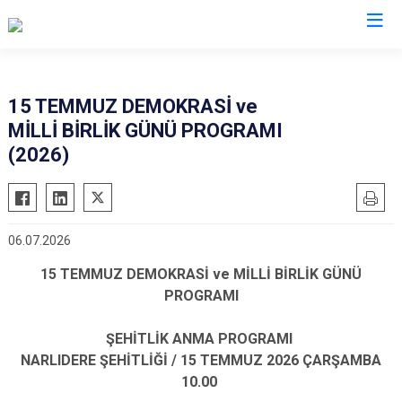
İzmir
15 TEMMUZ DEMOKRASİ ve
MİLLİ BİRLİK GÜNÜ PROGRAMI
Aliağa
Foça
Menemen
(2026)
Balçova
Gaziemir
Narlıdere
Bayındır
Güzelbahçe
Ödemiş
Bergama
Karaburun
Seferihisar
06.07.2026
Beydağ
Karşıyaka
Selçuk
15 TEMMUZ DEMOKRASİ ve MİLLİ BİRLİK GÜNÜ
Bornova
Kemalpaşa
Tire
PROGRAMI
Buca
Kınık
Torbalı
Çeşme
Kiraz
Urla
ŞEHİTLİK ANMA PROGRAMI
NARLIDERE ŞEHİTLİĞİ / 15 TEMMUZ 2026 ÇARŞAMBA
Çiğli
Konak
Bayraklı
10.00
Dikili
Menderes
Karabağlar