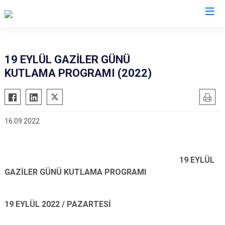
İzmir
19 EYLÜL GAZİLER GÜNÜ
KUTLAMA PROGRAMI (2022)
Aliağa
Foça
Menemen
Balçova
Gaziemir
Narlıdere
Bayındır
Güzelbahçe
Ödemiş
16.09.2022
Bergama
Karaburun
Seferihisar
Beydağ
Karşıyaka
Selçuk
Bornova
Kemalpaşa
Tire
19 EYLÜL
GAZİLER GÜNÜ KUTLAMA PROGRAMI
Buca
Kınık
Torbalı
Çeşme
Kiraz
Urla
Çiğli
Konak
Bayraklı
19 EYLÜL 2022 / PAZARTESİ
Dikili
Menderes
Karabağlar