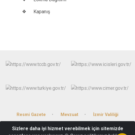
❖ Kapanış
Resmi Gazete
Mevzuat
İzmir Valiliği
Sizlere daha iyi hizmet verebilmek için sitemizde
Huzur Mah. Mithatpaşa Cad. No:477/A Narlıdere/İZMİR