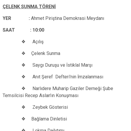
ÇELENK SUNMA TÖRENİ
YER :
Ahmet Piriştina Demokrasi Meydanı
SAAT : 10:00
❖ Açılış
❖ Çelenk Sunma
❖ Saygı Duruşu ve İstiklal Marşı
❖ Anıt Şeref Defteri'nin İmzalanması
❖ Narlıdere Muharip Gaziler Derneği Şube
Temsilcisi Recep Aslan'ın Konuşması
❖ Zeybek Gösterisi
❖ Bağlama Dinletisi
❖ Lokma Dağıtımı