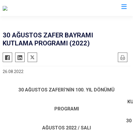
İzmir
30 AĞUSTOS ZAFER BAYRAMI
KUTLAMA PROGRAMI (2022)
Aliağa
Foça
Menemen
Balçova
Gaziemir
Narlıdere
Bayındır
Güzelbahçe
Ödemiş
26.08.2022
Bergama
Karaburun
Seferihisar
Beydağ
Karşıyaka
Selçuk
30 AĞUSTOS ZAFERİ'NİN 100. YIL DÖNÜMÜ
Bornova
Kemalpaşa
Tire
KUTLAM
Buca
Kınık
Torbalı
PROGRAMI
Çeşme
Kiraz
Urla
Çiğli
Konak
Bayraklı
30
AĞUSTOS 2022 / SALI
Dikili
Menderes
Karabağlar