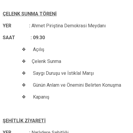
ÇELENK SUNMA TÖRENİ
YER :
Ahmet Piriştina Demokrasi Meydanı
SAAT : 09.30
❖ Açılış
❖ Çelenk Sunma
❖ Saygı Duruşu ve İstiklal Marşı
❖ Günün Anlam ve Önemini Belirten Konuşma
❖ Kapanış
ŞEHİTLİK ZİYARETİ
YER :
Narlıdere Şehitliği