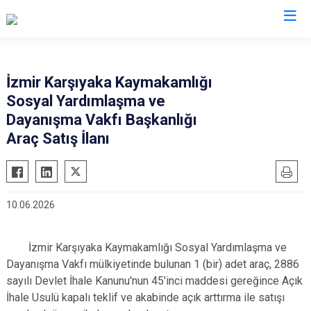
İzmir
İzmir Karşıyaka Kaymakamlığı
Sosyal Yardımlaşma ve
Aliağa
Foça
Menemen
Dayanışma Vakfı Başkanlığı
Balçova
Gaziemir
Narlıdere
Araç Satış İlanı
Bayındır
Güzelbahçe
Ödemiş
Bergama
Karaburun
Seferihisar
Beydağ
Karşıyaka
Selçuk
10.06.2026
Bornova
Kemalpaşa
Tire
Buca
Kınık
Torbalı
İzmir Karşıyaka Kaymakamlığı Sosyal Yardımlaşma ve
Çeşme
Kiraz
Urla
Dayanışma Vakfı mülkiyetinde bulunan 1 (bir) adet araç, 2886
sayılı Devlet İhale Kanunu'nun 45'inci maddesi gereğince Açık
Çiğli
Konak
Bayraklı
İhale Usulü kapalı teklif ve akabinde açık arttırma ile satışı
Dikili
Menderes
Karabağlar